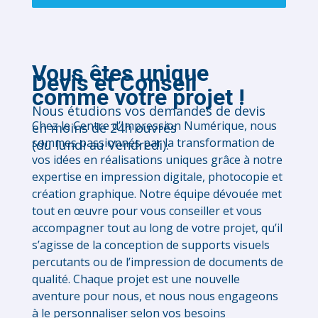
Vous êtes unique
Devis et Conseil
comme votre projet !
Nous étudions vos demandes de devis
Chez le Centre d’Impression Numérique, nous
en moins de 24h ouvrés
sommes passionnés par la transformation de
(du lundi au Vendredi).
vos idées en réalisations uniques grâce à notre
expertise en impression digitale, photocopie et
création graphique. Notre équipe dévouée met
tout en œuvre pour vous conseiller et vous
accompagner tout au long de votre projet, qu’il
s’agisse de la conception de supports visuels
percutants ou de l’impression de documents de
qualité. Chaque projet est une nouvelle
aventure pour nous, et nous nous engageons
à le personnaliser selon vos besoins