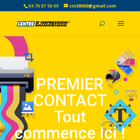
04 76 87 56 09
cin38000@gmail.com
PREMIER
CONTACT
Tout
commence Ici !